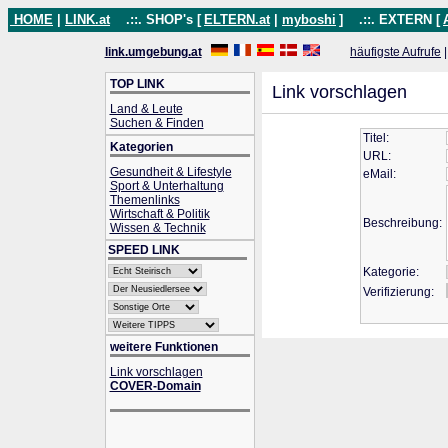
HOME
|
LINK.at
.::. SHOP's [
ELTERN.at
|
myboshi
]
.::. EXTERN [
link.umgebung.at
häufigste Aufrufe
TOP LINK
Link vorschlagen
Land & Leute
Suchen & Finden
Titel:
Kategorien
URL:
Gesundheit & Lifestyle
eMail:
Sport & Unterhaltung
Themenlinks
Wirtschaft & Politik
Beschreibung:
Wissen & Technik
SPEED LINK
Kategorie:
Verifizierung:
weitere Funktionen
Link vorschlagen
COVER-Domain