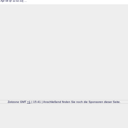
: 09 Apr 08 @ 11:02:33] ...
Zeitzone GMT
+
1
| 15:41 | Anschließend finden Sie noch die Sponsoren dieser Seite.