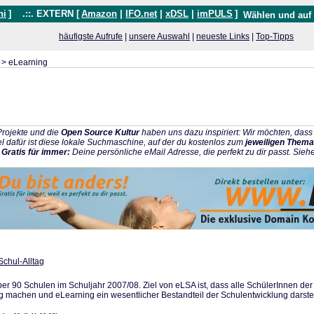
hi
]
.::. EXTERN [
Amazon
|
IFO.net
|
xDSL
|
imPULS
]
Wählen und auf
häufigste Aufrufe
|
unsere Auswahl
|
neueste Links
|
Top-Tipps
> eLearning
rojekte und die
Open Source Kultur
haben uns dazu inspiriert: Wir möchten, da
l dafür ist diese lokale Suchmaschine, auf der du kostenlos zum
jeweiligen Thema
:
Gratis für immer:
Deine persönliche eMail Adresse, die perfekt zu dir passt. Sieh
Schul-Alltag
über 90 Schulen im Schuljahr 2007/08. Ziel von eLSA ist, dass alle SchülerInnen der
 machen und eLearning ein wesentlicher Bestandteil der Schulentwicklung darstel