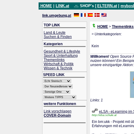
HOME
|
LINK.at
.::. SHOP's [
ELTERN.at
|
mybos
link.umgebung.at
TOP LINK
HOME
>
Themenlinks
Land & Leute
> Unterkategorien:
Suchen & Finden
Kategorien
Kein
Gesundheit & Lifestyle
Sport & Unterhaltung
Willkomen!
Open Source P
Themenlinks
nutzen können! Ein Beispie
Wirtschaft & Politik
unsere einzigartige Aktion
Wissen & Technik
SPEED LINK
Links: 1
weitere Funktionen
Link vorschlagen
eLSA - eLearning im 
COVER-Domain
http://elsa.schule.at
Ein bm:ukk - Projekt mit 
Erfahrungen mit eLearning