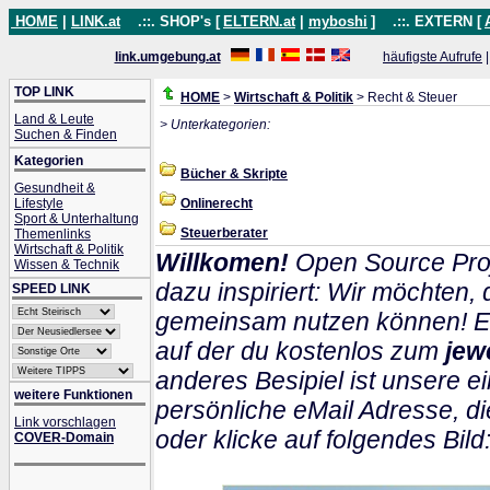
HOME
|
LINK.at
.::. SHOP's [
ELTERN.at
|
myboshi
]
.::. EXTERN [
link.umgebung.at
häufigste Aufrufe
TOP LINK
HOME
>
Wirtschaft & Politik
> Recht & Steuer
Land & Leute
> Unterkategorien:
Suchen & Finden
Kategorien
Bücher & Skripte
Gesundheit &
Lifestyle
Onlinerecht
Sport & Unterhaltung
Steuerberater
Themenlinks
Wirtschaft & Politik
Willkomen!
Open Source Proj
Wissen & Technik
dazu inspiriert: Wir möchten
SPEED LINK
gemeinsam nutzen können! Ein
auf der du kostenlos zum
jew
anderes Besipiel ist unsere ei
weitere Funktionen
persönliche eMail Adresse, di
Link vorschlagen
oder klicke auf folgendes Bild
COVER-Domain