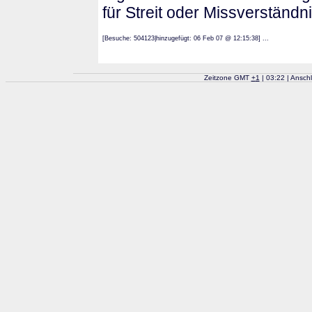
für Streit oder Missverständ
[Besuche: 504123|hinzugefügt: 06 Feb 07 @ 12:15:38] ...
Zeitzone GMT
+
1
| 03:22 | Ansch