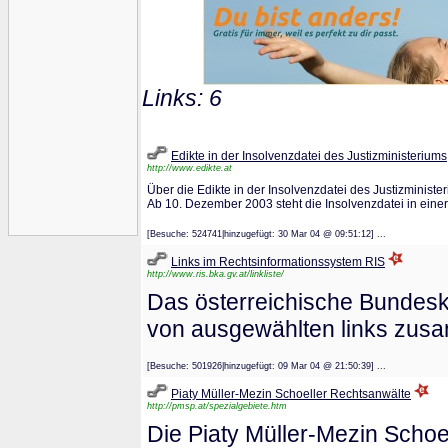
Links: 6
Edikte in der Insolvenzdatei des Justizministeriums
http://www.edikte.at
Über die Edikte in der Insolvenzdatei des Justizminist
Ab 10. Dezember 2003 steht die Insolvenzdatei in eine
[Besuche: 524741|hinzugefügt: 30 Mar 04 @ 09:51:12] ...
Links im Rechtsinformationssystem RIS
http://www.ris.bka.gv.at/linkliste/
Das österreichische Bundeska
von ausgewählten links zusa
[Besuche: 501926|hinzugefügt: 09 Mar 04 @ 21:50:39] ...
Piaty Müller-Mezin Schoeller Rechtsanwälte
http://pmsp.at/spezialgebiete.htm
Die Piaty Müller-Mezin Schoe