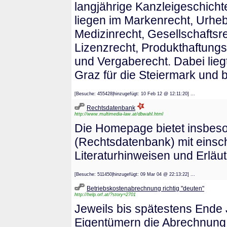
langjährige Kanzleigeschich
liegen im Markenrecht, Urhe
Medizinrecht, Gesellschaftsre
Lizenzrecht, Produkthaftungs
und Vergaberecht. Dabei lieg
Graz für die Steiermark und 
[Besuche: 455428|hinzugefügt: 10 Feb 12 @ 12:11:20] ...
Rechtsdatenbank
http://www.multimedia-law.at/dbwahl.html
Die Homepage bietet insbeso
(Rechtsdatenbank) mit einsc
Literaturhinweisen und Erläu
[Besuche: 511450|hinzugefügt: 09 Mar 04 @ 22:13:22] ...
Betriebskostenabrechnung richtig "deuten"
http://help.orf.at/?story=2701
Jeweils bis spätestens Ende
Eigentümern die Abrechnung d