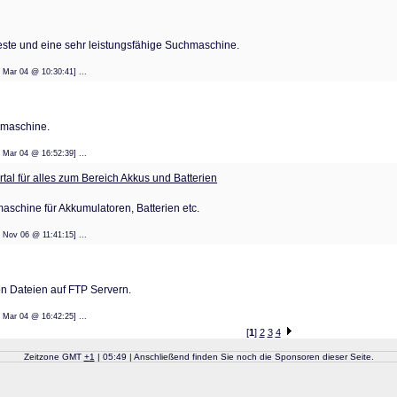
este und eine sehr leistungsfähige Suchmaschine.
: 09 Mar 04 @ 10:30:41] ...
hmaschine.
: 08 Mar 04 @ 16:52:39] ...
al für alles zum Bereich Akkus und Batterien
chine für Akkumulatoren, Batterien etc.
: 10 Nov 06 @ 11:41:15] ...
on Dateien auf FTP Servern.
: 08 Mar 04 @ 16:42:25] ...
[
1
]
2
3
4
Zeitzone GMT
+
1
| 05:49 | Anschließend finden Sie noch die Sponsoren dieser Seite.