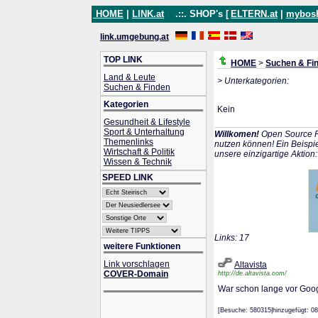
HOME
|
LINK.at
.::. SHOP's [
ELTERN.at
|
mybos
link.umgebung.at
TOP LINK
HOME
>
Suchen & Fi
Land & Leute
> Unterkategorien:
Suchen & Finden
Kategorien
Kein
Gesundheit & Lifestyle
Sport & Unterhaltung
Willkomen!
Open Source P
Themenlinks
nutzen können! Ein Beispie
Wirtschaft & Politik
unsere einzigartige Aktion
Wissen & Technik
SPEED LINK
Links: 17
weitere Funktionen
Link vorschlagen
Altavista
COVER-Domain
http://de.altavista.com/
War schon lange vor Goog
[Besuche: 580315|hinzugefügt