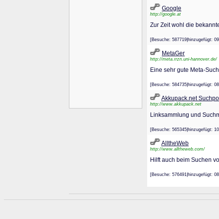
Google
http://google.at
Zur Zeit wohl die bekannt
[Besuche: 587719|hinzugefügt
MetaGer
http://meta.rrzn.uni-hannover.de/
Eine sehr gute Meta-Suc
[Besuche: 584735|hinzugefügt
Akkupack.net Suchport
http://www.akkupack.net
Linksammlung und Suchmas
[Besuche: 565345|hinzugefügt
AlltheWeb
http://www.alltheweb.com/
Hilft auch beim Suchen v
[Besuche: 576491|hinzugefügt