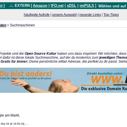
hi
]
.::. EXTERN [
Amazon
|
IFO.net
|
xDSL
|
imPULS
]
Wählen und auf
häufigste Aufrufe
|
unsere Auswahl
|
neueste Links
|
Top-Tipps
nden
> Suchmaschinen
rojekte und die
Open Source Kultur
haben uns dazu inspiriert: Wir möchten, da
l dafür ist diese lokale Suchmaschine, auf der du kostenlos zum
jeweiligen Thema
:
Gratis für immer:
Deine persönliche eMail Adresse, die perfekt zu dir passt. Sieh
le am Markt.
: 08 Mar 04 @ 16:55:14] ...