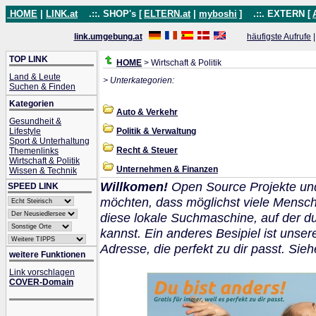
HOME
|
LINK.at
.::. SHOP's [
ELTERN.at
|
myboshi
]
.::. EXTERN [
link.umgebung.at
häufigste Aufrufe
TOP LINK
HOME
> Wirtschaft & Politik
Land & Leute
> Unterkategorien:
Suchen & Finden
Kategorien
Auto & Verkehr
Gesundheit &
Lifestyle
Politik & Verwaltung
Sport & Unterhaltung
Recht & Steuer
Themenlinks
Wirtschaft & Politik
Unternehmen & Finanzen
Wissen & Technik
Willkomen!
Open Source Projekte un
SPEED LINK
möchten, dass möglichst viele Mensch
diese lokale Suchmaschine, auf der 
kannst. Ein anderes Besipiel ist unser
Adresse, die perfekt zu dir passt. Sie
weitere Funktionen
Link vorschlagen
COVER-Domain