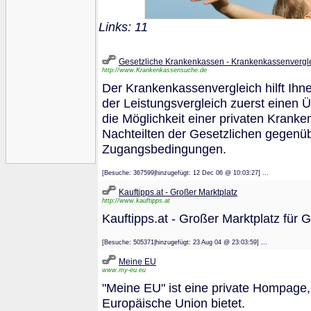
Links: 11
Gesetzliche Krankenkassen - Krankenkassenvergl
http://www.Krankenkassensuche.de
Der Krankenkassenvergleich hilft Ihn
der Leistungsvergleich zuerst einen 
die Möglichkeit einer privaten Krank
Nachteilten der Gesetzlichen gegenüb
Zugangsbedingungen.
[Besuche: 367599|hinzugefügt: 12 Dec 06 @ 10:03:27] ...
Kauftipps.at - Großer Marktplatz
http://www.kauftipps.at
Kauftipps.at - Großer Marktplatz für
[Besuche: 505371|hinzugefügt: 23 Aug 04 @ 23:03:59] ...
Meine EU
www.my-eu.eu
"Meine EU" ist eine private Hompage,
Europäische Union bietet.