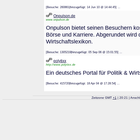
[Besuche: 260861|hinzugefügt: 14 Jun 10 @ 14:44:45] ...
Onpulson.de
www.onpulson.de
Onpulson bietet seinen Besuchern k
Börse und Karriere. Abgerundet wird
Wirtschaftslexikon.
[Besuche: 1305219|hinzugefügt: 05 Sep 06 @ 15:01:55] ...
polytixx
http://www.polytixx.de
Ein deutsches Portal für Politik & Wirt
[Besuche: 415720|hinzugefügt: 18 Apr 04 @ 17:28:54] ...
Zeitzone GMT
+
1
| 20:21 | Ansch