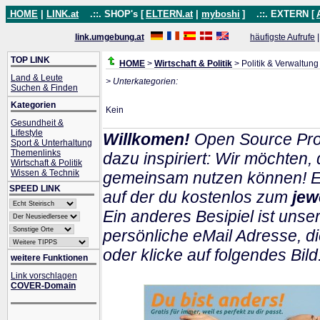
HOME
|
LINK.at
.::. SHOP's [
ELTERN.at
|
myboshi
]
.::. EXTERN [
link.umgebung.at
häufigste Aufrufe
TOP LINK
HOME
>
Wirtschaft & Politik
> Politik & Verwaltung
Land & Leute
> Unterkategorien:
Suchen & Finden
Kategorien
Kein
Gesundheit &
Lifestyle
Willkomen!
Open Source Pro
Sport & Unterhaltung
Themenlinks
dazu inspiriert: Wir möchten
Wirtschaft & Politik
Wissen & Technik
gemeinsam nutzen können! Ein
SPEED LINK
auf der du kostenlos zum
jew
Ein anderes Besipiel ist unser
persönliche eMail Adresse, di
oder klicke auf folgendes Bild
weitere Funktionen
Link vorschlagen
COVER-Domain