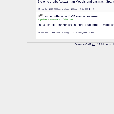
Sie eine große Auswahl an Models und das nach Sparte
[Besuche: 238650|hinzugefügt: 20 Aug 09 @ 08:43:39] ...
tanzschritte salsa DVD kurs salsa lernen
http://www.salsatanzschritte.com
salsa schritte - tanzen salsa merengue lernen - video sa
[Besuche: 272843|hinzugefügt: 13 Jul 06 @ 08:50:46] ...
Zeitzone GMT
+
1
| 14:01 | Ansch