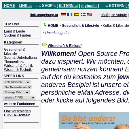
HOME
|
LINK.at
.::. SHOP's [
ELTERN.at
|
myboshi
]
.::. EXTERN [
link.umgebung.at
häufigste Aufrufe
TOP LINK
HOME
>
Gesundheit & Lifestyle
> Kultur & Lifestyle
Land & Leute
> Unterkategorien:
Suchen & Finden
Kategorien
Wirtschaft & Einkauf
Gesundheit &
Willkomen!
Open Source Pro
Lifestyle
Sport & Unterhaltung
dazu inspiriert: Wir möchten
Themenlinks
Wirtschaft & Politik
gemeinsam nutzen können! Ein
Wissen & Technik
auf der du kostenlos zum
jew
SPEED LINK
anderes Besipiel ist unsere ei
persönliche eMail Adresse, di
oder klicke auf folgendes Bild
weitere Funktionen
Link vorschlagen
COVER-Domain