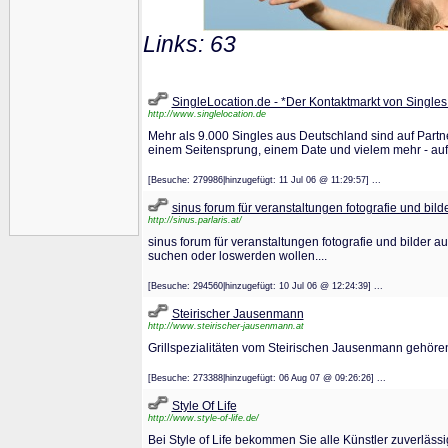
Links: 63
SingleLocation.de - *Der Kontaktmarkt von Singles 
http://www.singlelocation.de
Mehr als 9.000 Singles aus Deutschland sind auf Partn
einem Seitensprung, einem Date und vielem mehr - auf 
[Besuche: 279986|hinzugefügt: 11 Jul 06 @ 11:29:57] ...
sinus forum für veranstaltungen fotografie und bild
http://sinus.parlaris.at/
sinus forum für veranstaltungen fotografie und bilder au
suchen oder loswerden wollen....
[Besuche: 294560|hinzugefügt: 10 Jul 06 @ 12:24:39] ...
Steirischer Jausenmann
http://www.steirischer-jausenmann.at
Grillspezialitäten vom Steirischen Jausenmann gehöre
[Besuche: 273388|hinzugefügt: 06 Aug 07 @ 09:26:26] ...
Style Of Life
http://www.style-of-life.de/
Bei Style of Life bekommen Sie alle Künstler zuverläss