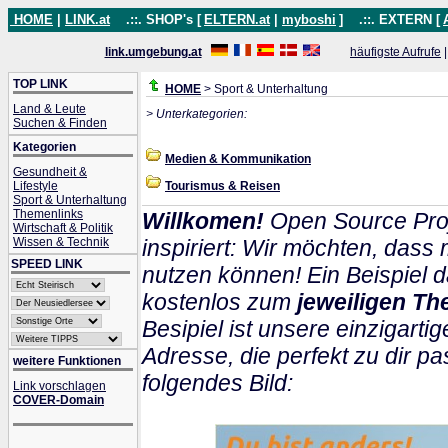
HOME
|
LINK.at
.::. SHOP's [
ELTERN.at
|
myboshi
]
.::. EXTERN [
link.umgebung.at
häufigste Aufrufe
TOP LINK
HOME
> Sport & Unterhaltung
Land & Leute
> Unterkategorien:
Suchen & Finden
Kategorien
Medien & Kommunikation
Gesundheit &
Lifestyle
Tourismus & Reisen
Sport & Unterhaltung
Themenlinks
Willkomen!
Open Source Proj
Wirtschaft & Politik
Wissen & Technik
inspiriert: Wir möchten, das
SPEED LINK
nutzen können! Ein Beispiel d
kostenlos zum
jeweiligen Th
Besipiel ist unsere einzigartig
Adresse, die perfekt zu dir pa
weitere Funktionen
folgendes Bild:
Link vorschlagen
COVER-Domain