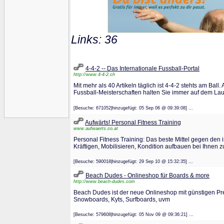
Links: 36
4-4-2 -- Das Internationale Fussball-Portal
http://www.4-4-2.ch
Mit mehr als 40 Artikeln täglich ist 4-4-2 stehts am Ball
Fussball-Meisterschaften halten Sie immer auf dem La
[Besuche: 671052|hinzugefügt: 05 Sep 06 @ 09:39:08] ...
Aufwärts! Personal Fitness Training
www.aufwaerts.co.at
Personal Fitness Training: Das beste Mittel gegen den
Kräftigen, Mobilisieren, Kondition aufbauen bei Ihnen 
[Besuche: 590018|hinzugefügt: 29 Sep 10 @ 15:32:35] ...
Beach Dudes - Onlineshop für Boards & more
http://www.beach-dudes.com
Beach Dudes ist der neue Onlineshop mit günstigen Pre
Snowboards, Kyts, Surfboards, uvm
[Besuche: 579608|hinzugefügt: 05 Nov 09 @ 09:36:21] ...