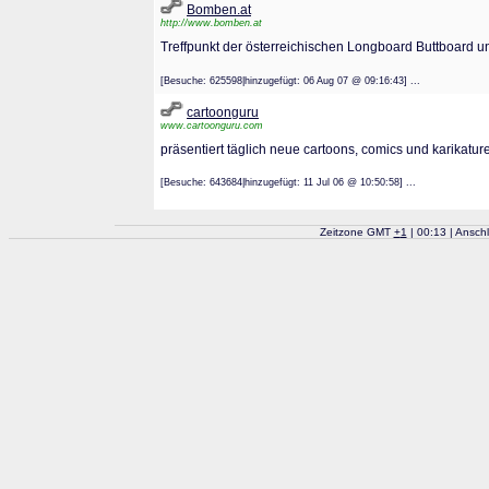
Bomben.at
http://www.bomben.at
Treffpunkt der österreichischen Longboard Buttboard un
[Besuche: 625598|hinzugefügt: 06 Aug 07 @ 09:16:43] ...
cartoonguru
www.cartoonguru.com
präsentiert täglich neue cartoons, comics und karikatur
[Besuche: 643684|hinzugefügt: 11 Jul 06 @ 10:50:58] ...
Zeitzone GMT
+
1
| 00:13 | Ansch