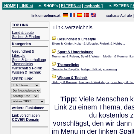
HOME
|
LINK.at
.::. SHOP's [
ELTERN.at
|
myboshi
]
.::. EXTERN [
link.umgebung.at
häufigste Aufrufe
TOP LINK
Link-Verzeichnis
Land & Leute
Suchen & Finden
Gesundheit & Lifestyle
,
,
...
Kategorien
Eltern & Kinder
Kultur & Lifestyle
Freizeit & Hobby
Gesundheit &
Sport & Unterhaltung
Lifestyle
,
,
Tourismus & Reisen
Spiel & Wetten
Medien & Kommunikat
Sport & Unterhaltung
Themenlinks
Themenlinks
Wirtschaft & Politik
,
,
...
Generische Begriffe
bridge.LINK.at
eLearning
Wissen & Technik
Wissen & Technik
SPEED LINK
,
,
Bildung & Karriere
Training & Workshops
Forschung & Tec
Tipp:
Viele Menschen kl
Link zu einem Thema, dass
weitere Funktionen
du kostenlos 
Link vorschlagen
COVER-Domain
vorschlägst, den wir dann
im Menu in der linken Spa